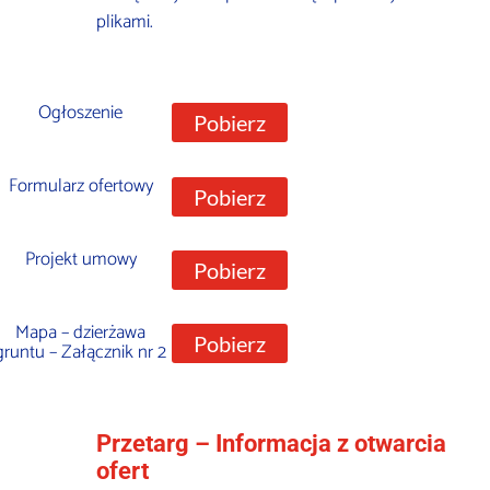
plikami.
Ogłoszenie
Pobierz
Formularz ofertowy
Pobierz
Projekt umowy
Pobierz
Mapa – dzierżawa
Pobierz
gruntu – Załącznik nr 2
Przetarg – Informacja z otwarcia
ofert